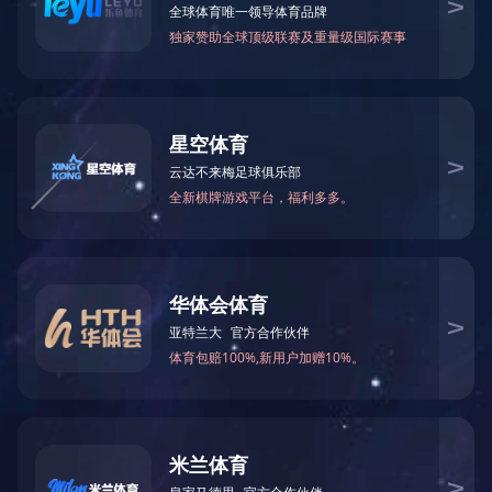
全部分类
废气焚烧炉
<
1
>