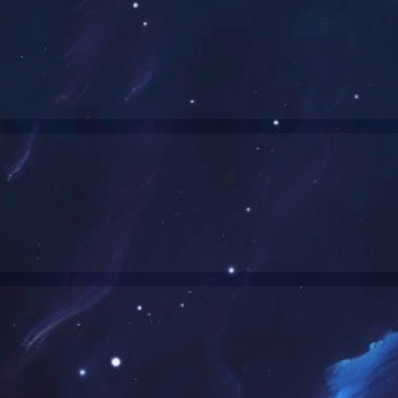
料
安全为基，防范未“燃”
近日，FH平台圆满完成了本年度的消防应急演练，活动以“安全为基，防