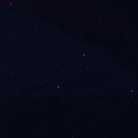
查看手机版
网站建设：中企动力
南通
|
SEO标签