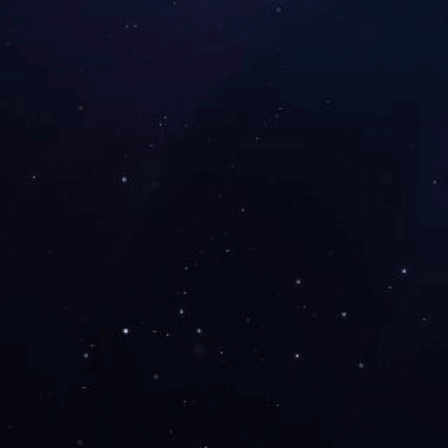
服务热线：
4008-388-788
手机：刘先生13801480805
邮箱：liuxiaolin@ntth.com.cn
官网：www.remontiks.com
地址：江苏省南通市通州区五接镇韩通路1号
Copyright © 2022 FH平台